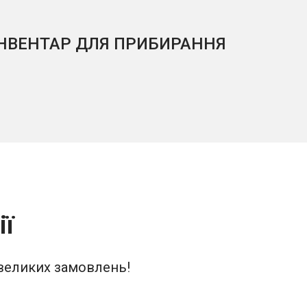
ІНВЕНТАР ДЛЯ ПРИБИРАННЯ
ГОСП
ії
 великих замовлень!