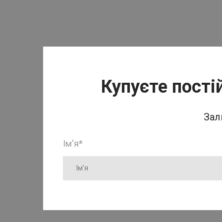
Купуєте пості
Зал
Ім'я
*