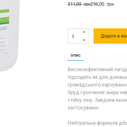
311,00  грн
296,00  грн
Додати в ко
ОПИС
Високоефективний лагід
підходить як для домашн
громадського харчування
бруд і розчиняє жири нав
стійку піну. Завдяки еко
застосуванні.
Нейтральна формула дбай