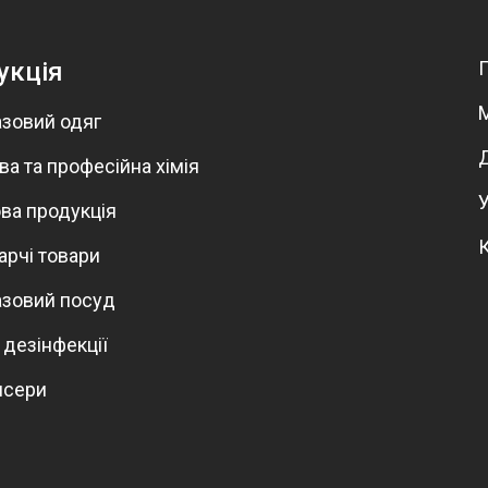
укція
зовий одяг
а та професійна хімія
ва продукція
арчі товари
зовий посуд
 дезінфекції
нсери