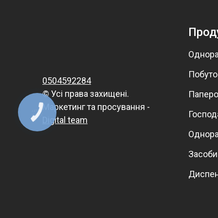
Прод
Однора
Побутов
0504592284
© Усі права захищені.
Паперо
Маркетинг та просування -
Господ
КНОПКА
ЗВ'ЯЗКУ
Digital team
Однора
Засоби
Диспе