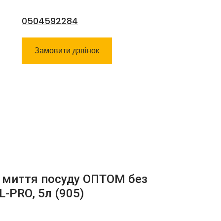
0504592284
Замовити дзвінок
о миття посуду ОПТОМ без
L-PRO, 5л
(905)