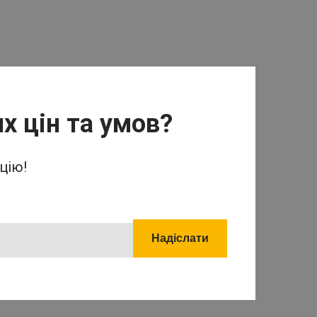
х цін та умов?
цію!
Надіслати