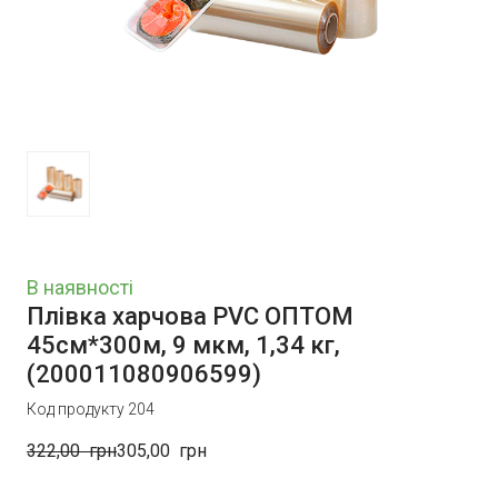
В наявності
Плівка харчова PVC ОПТОМ
45см*300м, 9 мкм, 1,34 кг,
(200011080906599)
Код продукту 204
322,00  грн
305,00  грн