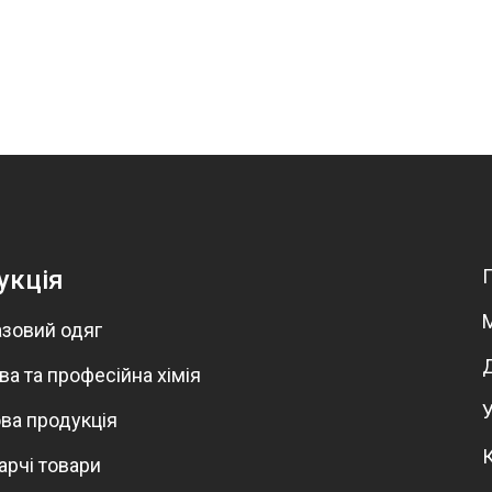
укція
зовий одяг
а та професійна хімія
ва продукція
арчі товари