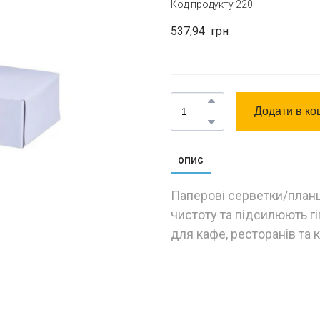
Код продукту 220
537,94  грн
Додати в ко
ОПИС
Паперові серветки/план
чистоту та підсилюють гіг
для кафе, ресторанів та 