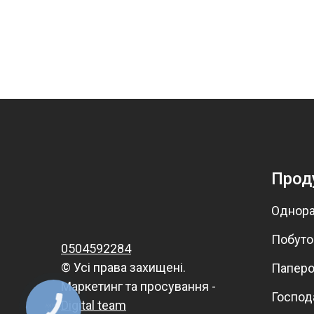
Прод
Однора
Побутов
0504592284
© Усі права захищені.
Паперо
Маркетинг та просування -
Господ
Digital team
КНОПКА
ЗВ'ЯЗКУ