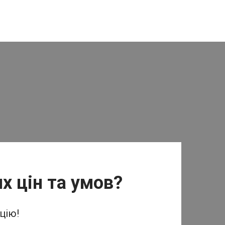
х цін та умов?
цію!