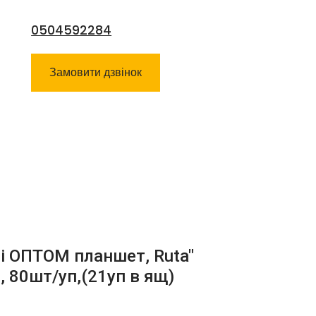
0504592284
Замовити дзвінок
і ОПТОМ планшет, Ruta"
р, 80шт/уп,(21уп в ящ)